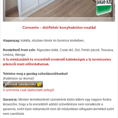
Concerto - dió/fehér konyhabútor-család
Alapanyag:
bükkfa, részben tömör és furnéros kivitelben;
Rendelhető front szín:
Álgesztes bükk, Csoki dió, Dió, Fehér pácolt, Toscana,
Umbria, Wenge
A fa mintázatából és erezetéből eredendő különbségek a fa természetes
jellemzői miatt előfordulhatnak.
Tekintse meg a gazdag színválasztékunkat!
(Kattintson az ikonra!)
A színminta csak tájékoztató jellegű!
Garancia:
Minden termékünknél szeretnénk külön kitérni egy nagyon fontos
tényezőre, hogy a fa erezetéből adódó színeltérésre nem vonatkozik a
garancia, ezért ilyen reklamációt nem áll módunkban elfogadni,terméket ezért
nem cserélünk.