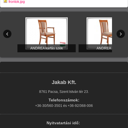
frontok.jpg
itúra
ANDREA karfás szék
ANDREA szék
Jakab Kft.
8761 Pacsa, Szent István tér 23.
Telefonszámok:
+36-30/560-3501 és +36-92/368-006
Nyitvatartási idő: