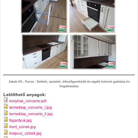
Jakab Kft., Pacsa - Székek, asztalok, étkezőgarnitúrák és egyéb bútorok gyártása és
forgalmazása
Letölthető anyagok:
konyhak_concerto.pdf
termeklap_concerto_l.jpg
termeklap_concerto_ll.jpg
fogantyuk.jpg
front_szinek.jpg
korpusz_szinek.jpg