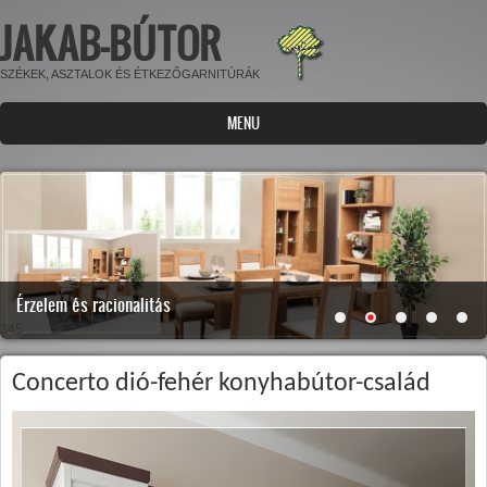
JAKAB-BÚTOR
Ugrás a tartalomra
SZÉKEK, ASZTALOK ÉS ÉTKEZŐGARNITÚRÁK
MENU
Érzelem és racionalitás
345
Concerto dió-fehér konyhabútor-család