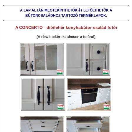
A LAP ALJÁN MEGTEKINTHETŐK és LETÖLTHETŐK A
BÚTORCSALÁDHOZ TARTOZÓ TERMÉKLAPOK.
A CONCERTO - dió/fehér konyhabútor-család fotói
(A részletekért kattintson a fotóra!)