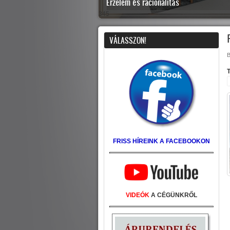
Érzelem és racionalitás
345
VÁLASSZON!
B
FRISS HÍREINK A FACEBOOKON
VIDEÓK
A CÉGÜNKRŐL