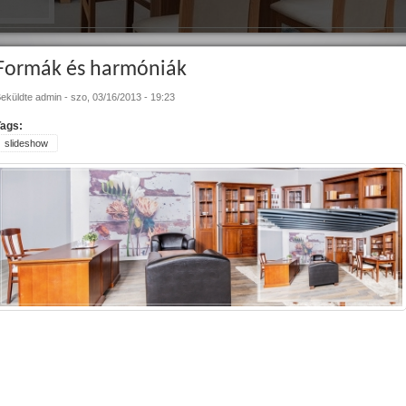
Formák és harmóniák
eküldte
admin
-
szo, 03/16/2013 - 19:23
Tags:
slideshow