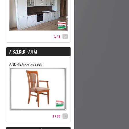
›
1 / 3
A SZÉKEK FAJTÁI
ANDREA karfás szék
›
1 / 33