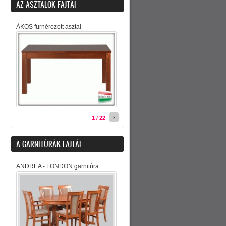
AZ ASZTALOK FAJTÁI
ÁKOS furnérozott asztal
›
1 / 22
A GARNITÚRÁK FAJTÁI
ANDREA - LONDON garnitúra