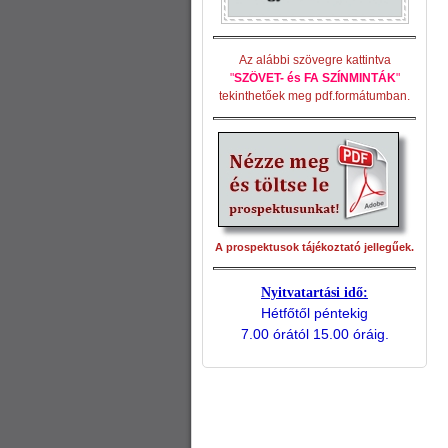
Az alábbi szövegre kattintva
"
SZÖVET- és FA SZÍNMINTÁK
"
tekinthetőek meg pdf.formátumban.
A prospektusok tájékoztató jellegűek.
Nyitvatartási idő:
Hétfőtől péntekig
7.00 órától 15.00 óráig.