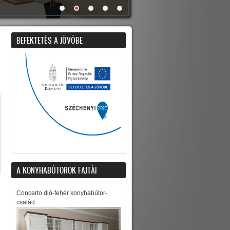
BEFEKTETÉS A JÖVÖBE
A KONYHABÚTOROK FAJTÁI
Concerto dió-fehér konyhabútor-
család