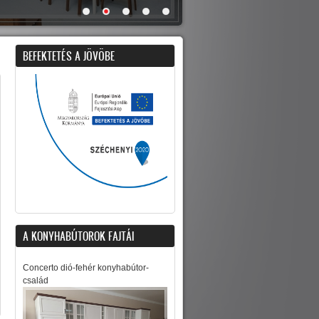
BEFEKTETÉS A JÖVÖBE
A KONYHABÚTOROK FAJTÁI
Concerto dió-fehér konyhabútor-
család