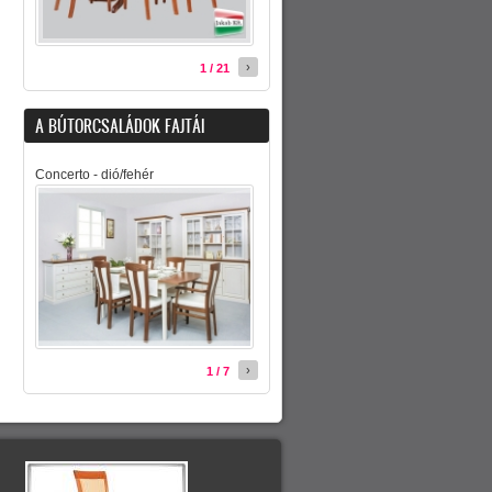
›
1 / 21
A BÚTORCSALÁDOK FAJTÁI
Concerto - dió/fehér
›
1 / 7