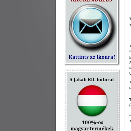
T
S
T
(
(
J