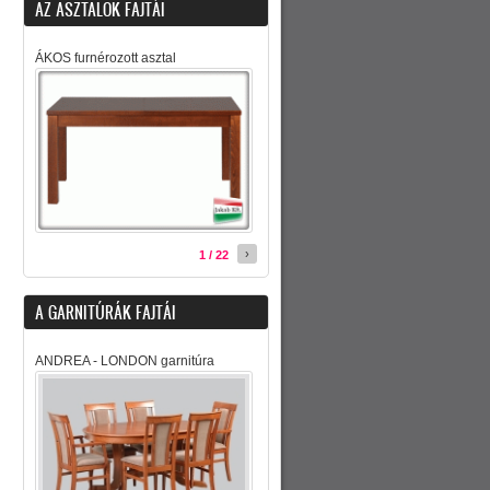
AZ ASZTALOK FAJTÁI
ÁKOS furnérozott asztal
›
1 / 22
A GARNITÚRÁK FAJTÁI
ANDREA - LONDON garnitúra