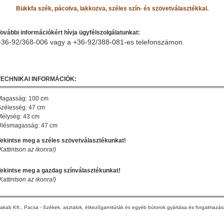
Bükkfa szék, pácolva, lakkozva, széles szín- és szövetválasztékkal.
ovábbi információkért hívja ügyfélszolgálatunkat:
+36-92/368-006 vagy a
+36-92/388-081-es telefonszámon.
TECHNIKAI INFORMÁCIÓK:
Magasság: 100 cm
zélesség: 47 cm
Mélység: 43 cm
Ülésmagasság: 47 cm
ekintse meg a széles szövetválasztékunkat!
Kattintson az ikonra!)
Tekintse meg a gazdag színválasztékunkat!
Kattintson az ikonra!)
akab Kft., Pacsa - Székek, asztalok, étkezőgarnitúrák és egyéb bútorok gyártása és forgalmazá