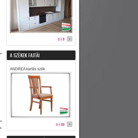
›
1 / 3
A SZÉKEK FAJTÁI
ANDREA karfás szék
›
1 / 33
sa