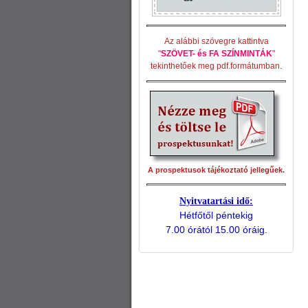
Az alábbi szövegre kattintva
"
SZÖVET- és FA SZÍNMINTÁK
"
tekinthetőek meg pdf.formátumban.
A prospektusok tájékoztató jellegűek.
Nyitvatartási idő:
Hétfőtől péntekig
7.00 órától 15.00 óráig.