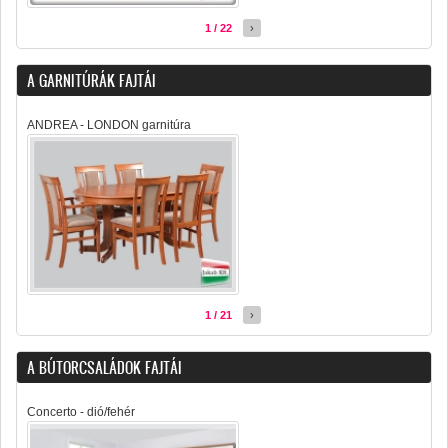
1 / 22
›
A GARNITÚRÁK FAJTÁI
ANDREA - LONDON garnitúra
1 / 21
›
A BÚTORCSALÁDOK FAJTÁI
Concerto - dió/fehér