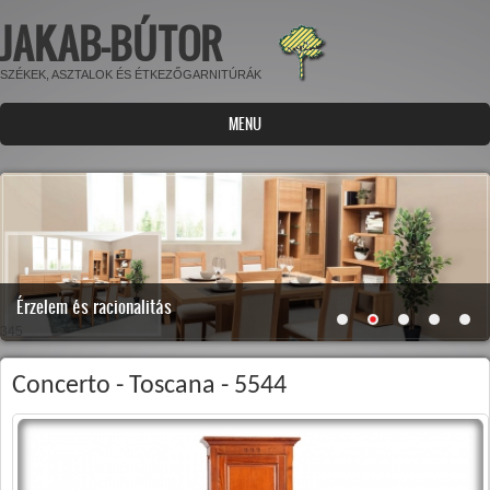
JAKAB-BÚTOR
Ugrás a tartalomra
SZÉKEK, ASZTALOK ÉS ÉTKEZŐGARNITÚRÁK
MENU
Érzelem és racionalitás
345
Concerto - Toscana - 5544