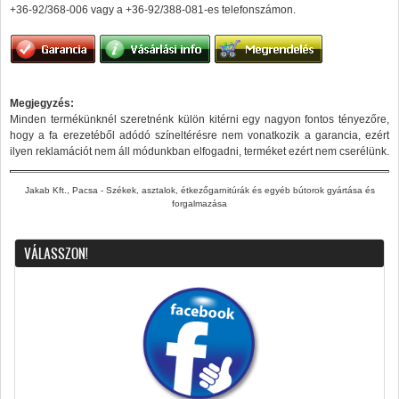
+36-92/368-006 vagy a +36-92/388-081-es telefonszámon.
Megjegyzés:
Minden termékünknél szeretnénk külön kitérni egy nagyon fontos tényezőre,
hogy a fa erezetéből adódó színeltérésre nem vonatkozik a garancia, ezért
ilyen reklamációt nem áll módunkban elfogadni, terméket ezért nem cserélünk.
Jakab Kft., Pacsa - Székek, asztalok, étkezőgarnitúrák és egyéb bútorok gyártása és
forgalmazása
VÁLASSZON!