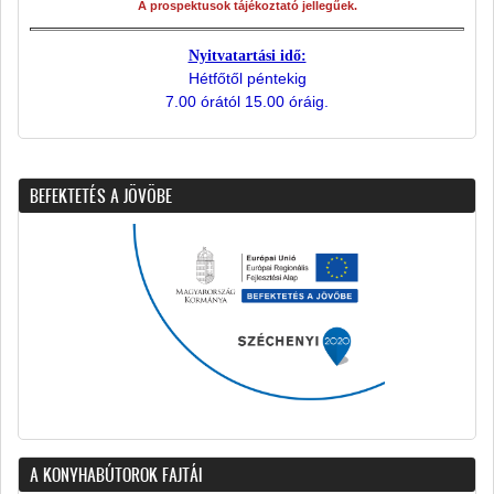
A prospektusok tájékoztató jellegűek.
Nyitvatartási idő:
Hétfőtől péntekig
7.00 órától 15.00 óráig.
BEFEKTETÉS A JÖVÖBE
A KONYHABÚTOROK FAJTÁI