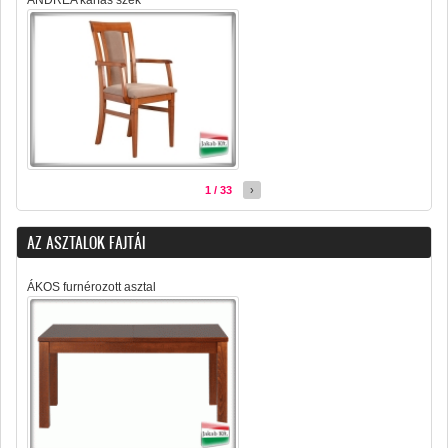
ANDREA karfás szék
1 / 33
›
AZ ASZTALOK FAJTÁI
ÁKOS furnérozott asztal