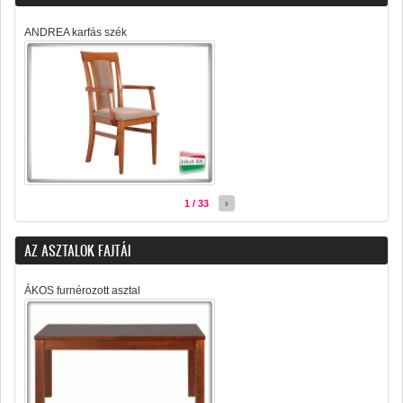
ANDREA karfás szék
1 / 33
›
AZ ASZTALOK FAJTÁI
ÁKOS furnérozott asztal