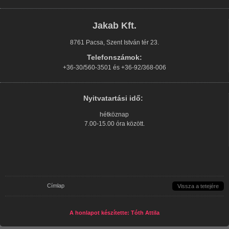
Jakab Kft.
8761 Pacsa, Szent István tér 23.
Telefonszámok:
+36-30/560-3501 és +36-92/368-006
Nyitvatartási idő:
hétköznap
7.00-15.00 óra között.
Jelenlegi hely
Címlap
Vissza a tetejére
A honlapot készítette: Tóth Attila