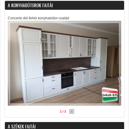
A KONYHABÚTOROK FAJTÁI
Concerto dió-fehér konyhabútor-család
1 / 3
›
A SZÉKEK FAJTÁI