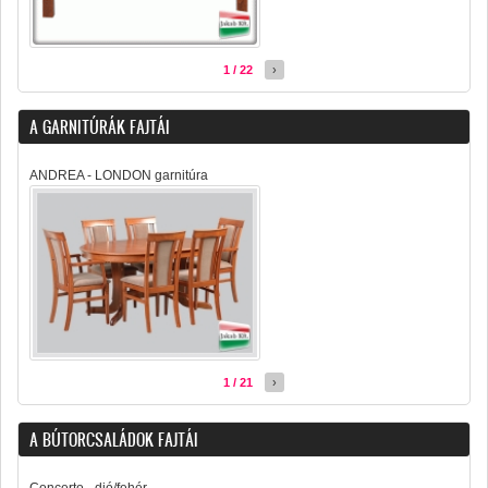
1 / 22
›
A GARNITÚRÁK FAJTÁI
ANDREA - LONDON garnitúra
1 / 21
›
A BÚTORCSALÁDOK FAJTÁI
Concerto - dió/fehér