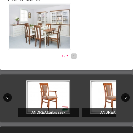
1 / 7
›
itúra
ANDREA karfás szék
ANDREA szék