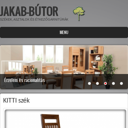
JAKAB-BÚTOR
Ugrás a tartalomra
SZÉKEK, ASZTALOK ÉS ÉTKEZŐGARNITÚRÁK
MENU
Érzelem és racionalitás
345
KITTI szék