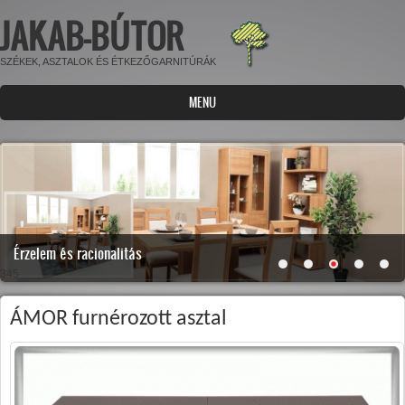
JAKAB-BÚTOR
Ugrás a tartalomra
SZÉKEK, ASZTALOK ÉS ÉTKEZŐGARNITÚRÁK
MENU
Érzelem és racionalitás
345
ÁMOR furnérozott asztal