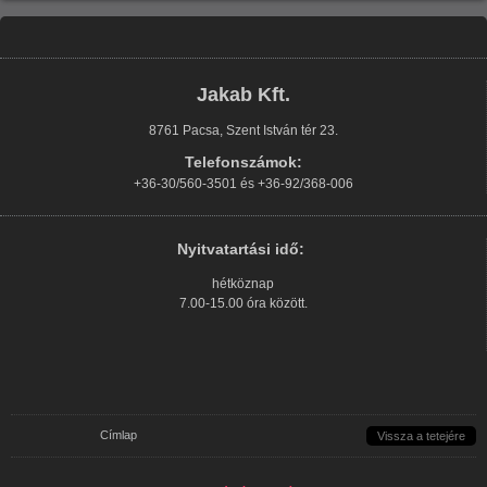
Jakab Kft.
8761 Pacsa, Szent István tér 23.
Telefonszámok:
+36-30/560-3501 és +36-92/368-006
Nyitvatartási idő:
hétköznap
7.00-15.00 óra között.
Jelenlegi hely
Címlap
Vissza a tetejére