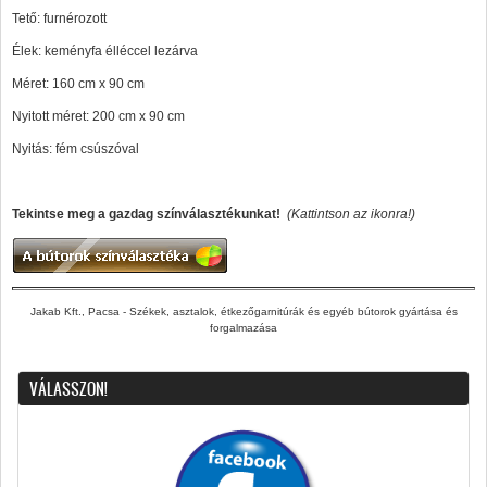
Tető: furnérozott
Élek: keményfa élléccel lezárva
Méret: 160 cm x 90 cm
Nyitott méret: 200 cm x 90 cm
Nyitás: fém csúszóval
Tekintse meg a gazdag színválasztékunkat!
(Kattintson az ikonra!)
Jakab Kft., Pacsa - Székek, asztalok, étkezőgarnitúrák és egyéb bútorok gyártása és
forgalmazása
VÁLASSZON!