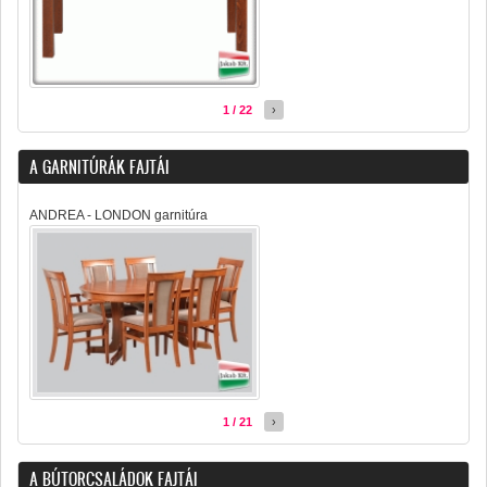
1 / 22
›
A GARNITÚRÁK FAJTÁI
ANDREA - LONDON garnitúra
1 / 21
›
A BÚTORCSALÁDOK FAJTÁI