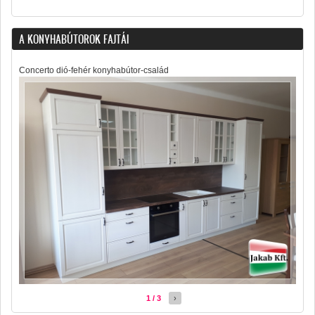
A KONYHABÚTOROK FAJTÁI
Concerto dió-fehér konyhabútor-család
1 / 3
›