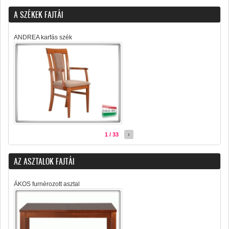
A SZÉKEK FAJTÁI
ANDREA karfás szék
1 / 33
›
AZ ASZTALOK FAJTÁI
ÁKOS furnérozott asztal