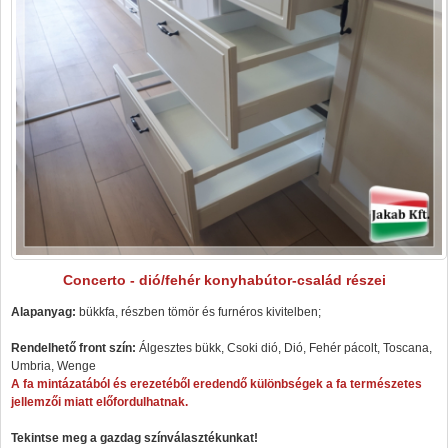
Concerto - dió/fehér konyhabútor-család részei
Alapanyag:
bükkfa, részben tömör és furnéros kivitelben;
Rendelhető front szín:
Álgesztes bükk, Csoki dió, Dió, Fehér pácolt, Toscana,
Umbria, Wenge
A fa mintázatából és erezetéből eredendő különbségek a fa természetes
jellemzői miatt előfordulhatnak.
Tekintse meg a gazdag színválasztékunkat!