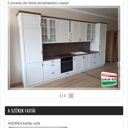
Concerto dió-fehér konyhabútor-család
1 / 3
›
A SZÉKEK FAJTÁI
ANDREA karfás szék