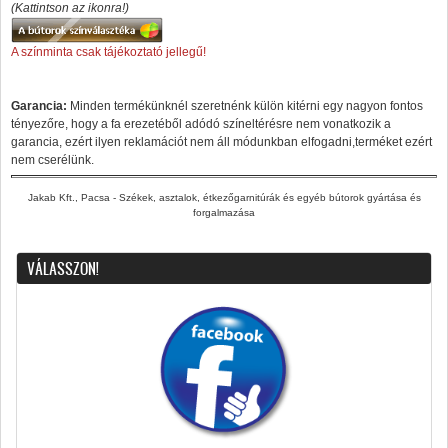
(Kattintson az ikonra!)
A színminta csak tájékoztató jellegű!
Garancia:
Minden termékünknél szeretnénk külön kitérni egy nagyon fontos
tényezőre, hogy a fa erezetéből adódó színeltérésre nem vonatkozik a
garancia, ezért ilyen reklamációt nem áll módunkban elfogadni,terméket ezért
nem cserélünk.
Jakab Kft., Pacsa - Székek, asztalok, étkezőgarnitúrák és egyéb bútorok gyártása és
forgalmazása
VÁLASSZON!