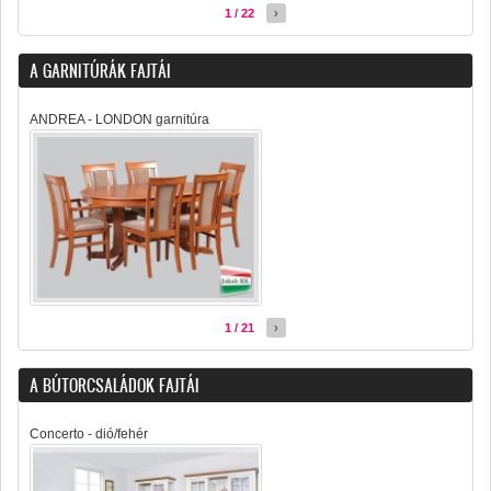
1 / 22
›
A GARNITÚRÁK FAJTÁI
ANDREA - LONDON garnitúra
1 / 21
›
A BÚTORCSALÁDOK FAJTÁI
Concerto - dió/fehér