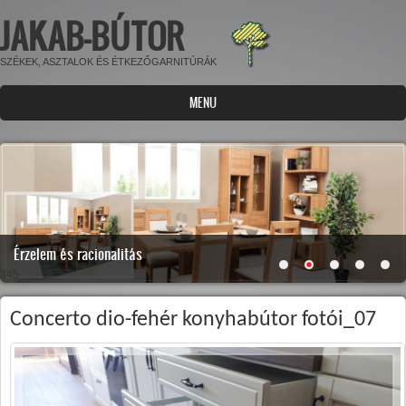
JAKAB-BÚTOR
Ugrás a tartalomra
SZÉKEK, ASZTALOK ÉS ÉTKEZŐGARNITÚRÁK
MENU
Érzelem és racionalitás
345
Concerto dio-fehér konyhabútor fotói_07