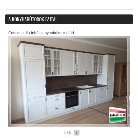
A KONYHABÚTOROK FAJTÁI
Concerto dió-fehér konyhabútor-család
1 / 3
›