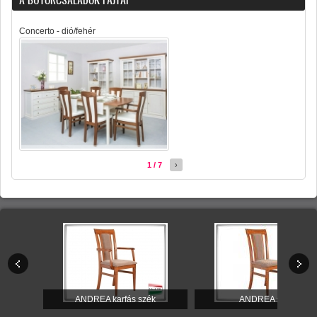
Concerto - dió/fehér
1 / 7
›
itúra
ANDREA karfás szék
ANDREA szék