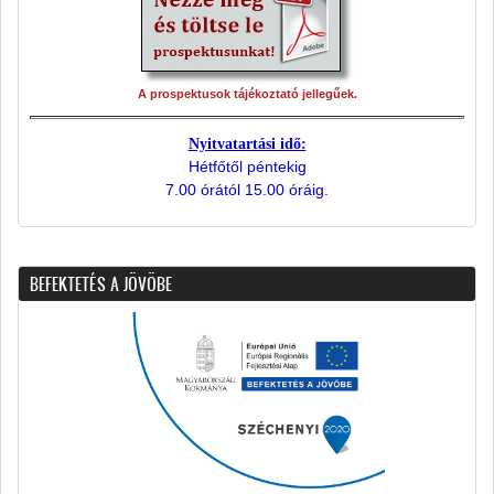
A prospektusok tájékoztató jellegűek.
Nyitvatartási idő:
Hétfőtől péntekig
7.00 órától 15.00 óráig.
BEFEKTETÉS A JÖVÖBE