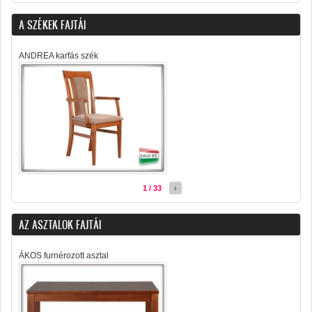
A SZÉKEK FAJTÁI
ANDREA karfás szék
1 / 33
›
AZ ASZTALOK FAJTÁI
ÁKOS furnérozott asztal