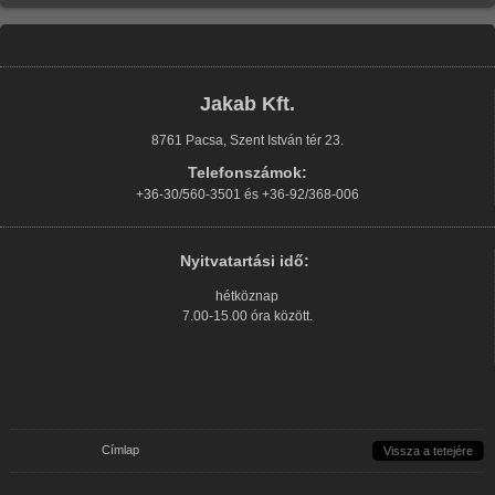
Jakab Kft.
8761 Pacsa, Szent István tér 23.
Telefonszámok:
+36-30/560-3501 és +36-92/368-006
Nyitvatartási idő:
hétköznap
7.00-15.00 óra között.
Jelenlegi hely
Címlap
Vissza a tetejére