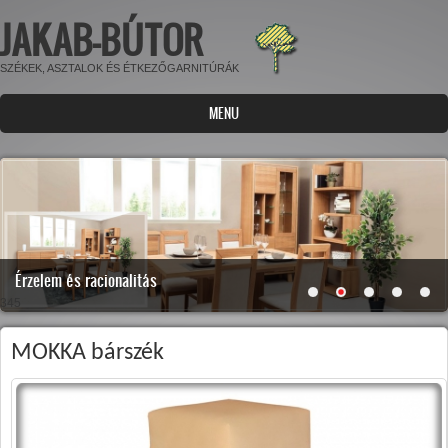
JAKAB-BÚTOR
Ugrás a tartalomra
SZÉKEK, ASZTALOK ÉS ÉTKEZŐGARNITÚRÁK
MENU
Érzelem és racionalitás
345
MOKKA bárszék