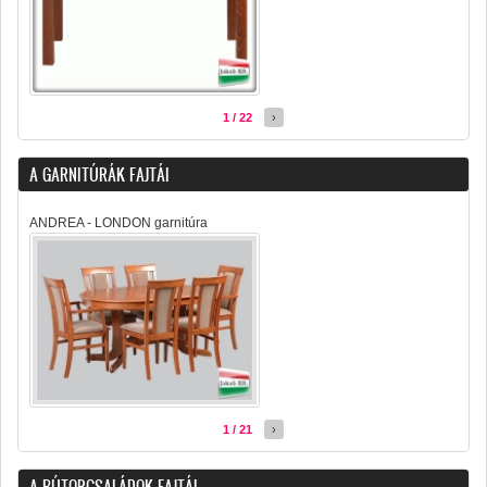
1 / 22
›
A GARNITÚRÁK FAJTÁI
ANDREA - LONDON garnitúra
1 / 21
›
A BÚTORCSALÁDOK FAJTÁI