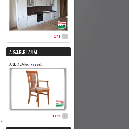
›
1 / 3
A SZÉKEK FAJTÁI
ANDREA karfás szék
›
1 / 33
sa