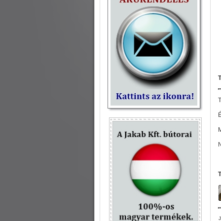
T
É
M
N
J