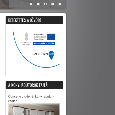
BEFEKTETÉS A JÖVÖBE
A KONYHABÚTOROK FAJTÁI
Concerto dió-fehér konyhabútor-
család