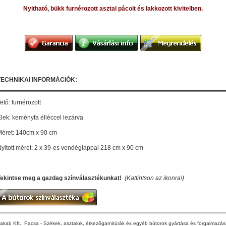
Nyitható, bükk furnérozott asztal pácolt és lakkozott kivitelben.
TECHNIKAI INFORMÁCIÓK:
ető: furnérozott
lek: keményfa élléccel lezárva
éret: 140cm x 90 cm
yitott méret: 2 x 39-es vendéglappal 218 cm x 90 cm
Tekintse meg a gazdag színválasztékunkat!
(Kattintson az ikonra!)
akab Kft., Pacsa - Székek, asztalok, étkezőgarnitúrák és egyéb bútorok gyártása és forgalmazá