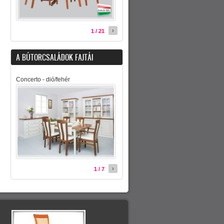
›
1 / 21
A BÚTORCSALÁDOK FAJTÁI
Concerto - dió/fehér
›
1 / 7