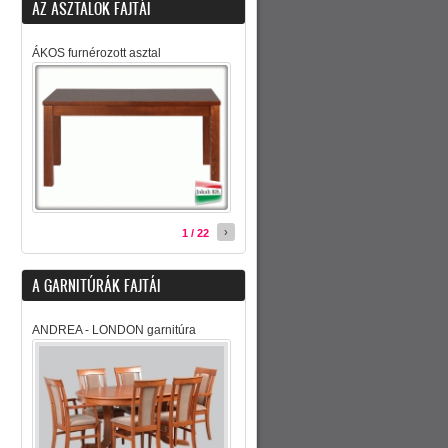
AZ ASZTALOK FAJTÁI
ÁKOS furnérozott asztal
›
1 / 22
A GARNITÚRÁK FAJTÁI
ANDREA - LONDON garnitúra