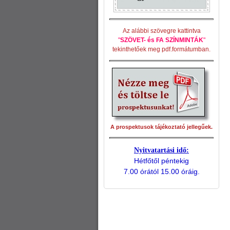
Az alábbi szövegre kattintva
"
SZÖVET- és FA SZÍNMINTÁK
"
tekinthetőek meg pdf.formátumban.
A prospektusok tájékoztató jellegűek.
Nyitvatartási idő:
Hétfőtől péntekig
7.00 órától 15.00 óráig.