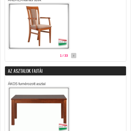
ANDREA karfás szék
1 / 33
›
AZ ASZTALOK FAJTÁI
ÁKOS furnérozott asztal