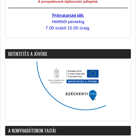
A prospektusok tájékoztató jellegűek.
Nyitvatartási idő:
Hétfőtől péntekig
7.00 órától 15.00 óráig.
BEFEKTETÉS A JÖVÖBE
A KONYHABÚTOROK FAJTÁI