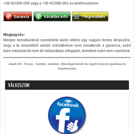
+36-92/368-006 vagy a +36-92/388-081-es telefonszámon.
Megjegyzés:
Minden termékünknél szeretnénk külön kitérni egy nagyon fontos tényezőre,
hogy a fa erezetéből adódó színeltérésre nem vonatkozik a garancia, ezért
ilyen reklamációt nem áll módunkban elfogadni, terméket ezért nem cserélünk.
Jakab Kft., Pacsa - Székek, asztalok, étkezőgarnitúrák és egyéb bútorok gyártása és
forgalmazása
VÁLASSZON!