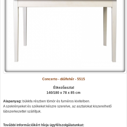
Concerto - dió/fehér - 5515
Étkezőasztal
140/180 x 78 x 85 cm
Alapanyag:
bükkfa részben tömör és furnéros kivitelben.
A szekrényeket és székeket készre szerelve, az asztalokat kiszerelhető
lábszerkezettel szállítjuk.
További információkért hívja ügyfélszolgálatunkat: