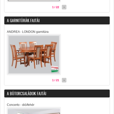
1 / 22
›
A GARNITÚRÁK FAJTÁI
ANDREA - LONDON garnitúra
1 / 21
›
A BÚTORCSALÁDOK FAJTÁI
Concerto - dió/fehér