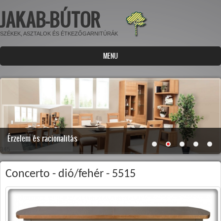
JAKAB-BÚTOR
Ugrás a tartalomra
SZÉKEK, ASZTALOK ÉS ÉTKEZŐGARNITÚRÁK
MENU
Érzelem és racionalitás
345
Concerto - dió/fehér - 5515