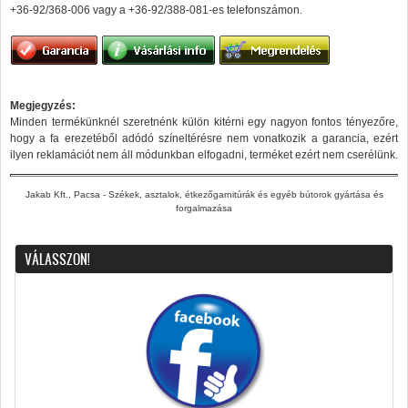
+36-92/368-006 vagy a +36-92/388-081-es telefonszámon.
Megjegyzés:
Minden termékünknél szeretnénk külön kitérni egy nagyon fontos tényezőre,
hogy a fa erezetéből adódó színeltérésre nem vonatkozik a garancia, ezért
ilyen reklamációt nem áll módunkban elfogadni, terméket ezért nem cserélünk.
Jakab Kft., Pacsa - Székek, asztalok, étkezőgarnitúrák és egyéb bútorok gyártása és
forgalmazása
VÁLASSZON!