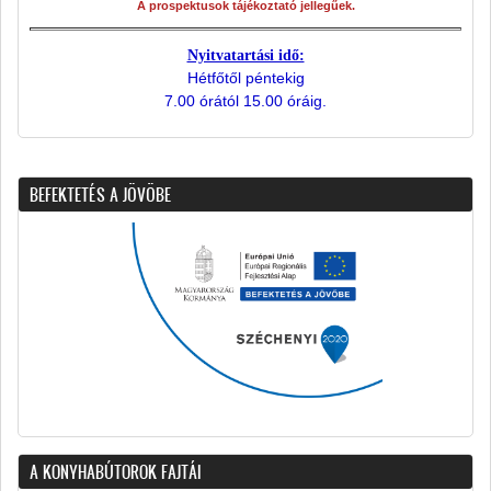
A prospektusok tájékoztató jellegűek.
Nyitvatartási idő:
Hétfőtől péntekig
7.00 órától 15.00 óráig.
BEFEKTETÉS A JÖVÖBE
A KONYHABÚTOROK FAJTÁI