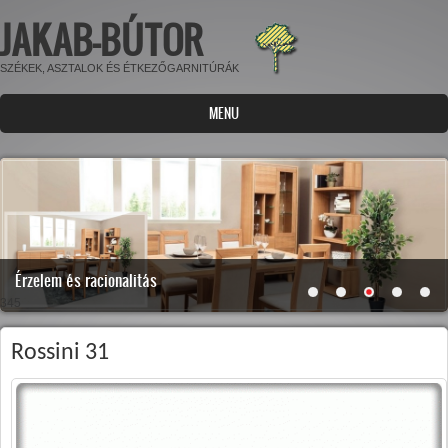
JAKAB-BÚTOR
Ugrás a tartalomra
SZÉKEK, ASZTALOK ÉS ÉTKEZŐGARNITÚRÁK
MENU
Érzelem és racionalitás
345
Rossini 31