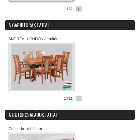
1 / 22
›
A GARNITÚRÁK FAJTÁI
ANDREA - LONDON garnitúra
1 / 21
›
A BÚTORCSALÁDOK FAJTÁI
Concerto - dió/fehér