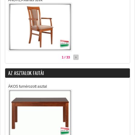
ANDREA karfás szék
1 / 33
›
AZ ASZTALOK FAJTÁI
ÁKOS furnérozott asztal