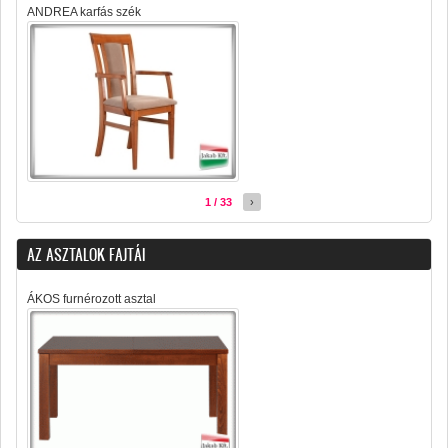
ANDREA karfás szék
1 / 33
›
AZ ASZTALOK FAJTÁI
ÁKOS furnérozott asztal