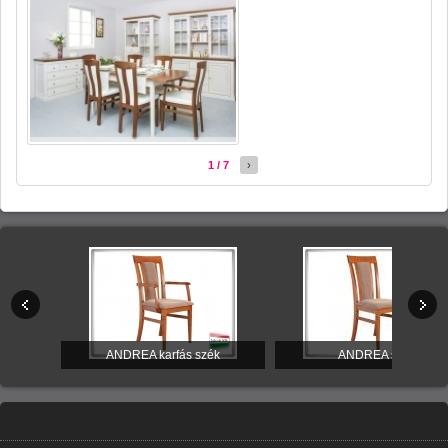
1 / 7
›
itúra
ANDREA karfás szék
ANDREA szék