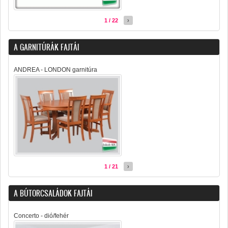
1 / 22
›
A GARNITÚRÁK FAJTÁI
ANDREA - LONDON garnitúra
1 / 21
›
A BÚTORCSALÁDOK FAJTÁI
Concerto - dió/fehér