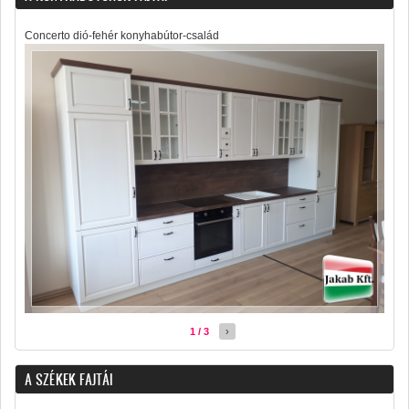
Concerto dió-fehér konyhabútor-család
1 / 3
›
A SZÉKEK FAJTÁI