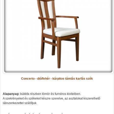
Concerto - dió/fehér - kárpitos támlás karfás szék
Alapanyag:
bükkfa részben tömör és furnéros kivitelben.
A szekrényeket és székeket készre szerelve, az asztalokat kiszerelhető
lábszerkezettel szállítjuk.