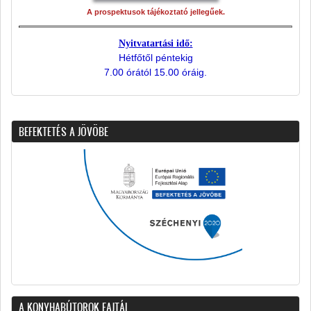
A prospektusok tájékoztató jellegűek.
Nyitvatartási idő:
Hétfőtől péntekig
7.00 órától 15.00 óráig.
BEFEKTETÉS A JÖVÖBE
A KONYHABÚTOROK FAJTÁI