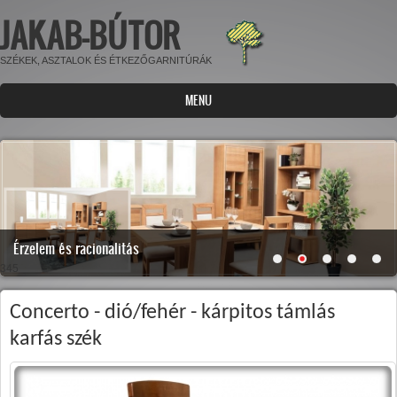
JAKAB-BÚTOR
Ugrás a tartalomra
SZÉKEK, ASZTALOK ÉS ÉTKEZŐGARNITÚRÁK
MENU
Érzelem és racionalitás
345
Concerto - dió/fehér - kárpitos támlás
karfás szék