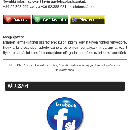
További információkért hívja ügyfélszolgálatunkat:
+36-92/368-006 vagy a +36-92/388-081-es telefonszámon.
Megjegyzés:
Minden termékünknél szeretnénk külön kitérni egy nagyon fontos tényezőre,
hogy a fa erezetéből adódó színeltérésre nem vonatkozik a garancia, ezért
ilyen reklamációt nem áll módunkban elfogadni, terméket ezért nem cserélünk.
Jakab Kft., Pacsa - Székek, asztalok, étkezőgarnitúrák és egyéb bútorok gyártása és
forgalmazása
VÁLASSZON!