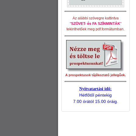
Az alábbi szövegre kattintva
"
SZÖVET- és FA SZÍNMINTÁK
"
tekinthetőek meg pdf.formátumban.
A prospektusok tájékoztató jellegűek.
Nyitvatartási idő:
Hétfőtől péntekig
7.00 órától 15.00 óráig.