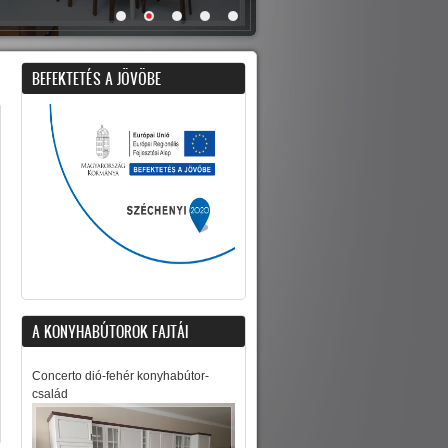
BEFEKTETÉS A JÖVÖBE
A KONYHABÚTOROK FAJTÁI
Concerto dió-fehér konyhabútor-
család