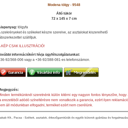
Modena tölgy - 9548
Álló tükör
72 x 145 x 7 cm
Alapanyag:
tölgyfa
 szekrényeket és székeket készre szerelve, az asztalokat kiszerelhető
ábszerkezettel szállítjuk.
A KÉP CSAK ILLUSZTRÁCIÓ!
ovábbi információkért hívja ügyfélszolgálatunkat:
36-92/368-006 vagy a +36-92/388-081-es telefonszámon.
Megjegyzés:
inden termékünknél szeretnénk külön kitérni egy nagyon fontos tényezőre, hogy
a erezetéből adódó színeltérésre nem vonatkozik a garancia, ezért ilyen reklamáci
em áll módunkban elfogadni, terméket ezért nem cserélünk.
akab Kft., Pacsa - Székek, asztalok, étkezőgarnitúrák és egyéb bútorok gyártása és forgalmazá