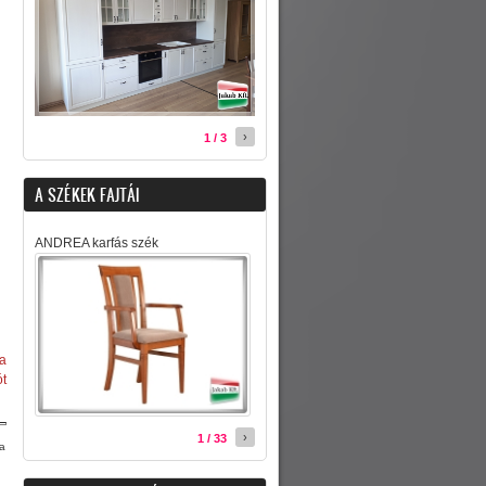
›
1 / 3
A SZÉKEK FAJTÁI
ANDREA karfás szék
 a
ót
›
1 / 33
sa