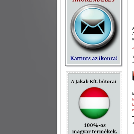
A
l
T
+
M
f
n
J