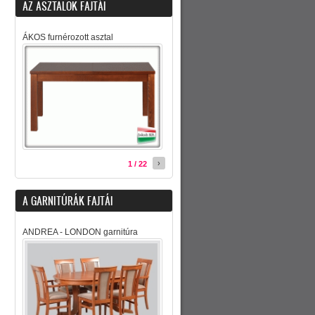
AZ ASZTALOK FAJTÁI
ÁKOS furnérozott asztal
›
1 / 22
A GARNITÚRÁK FAJTÁI
ANDREA - LONDON garnitúra