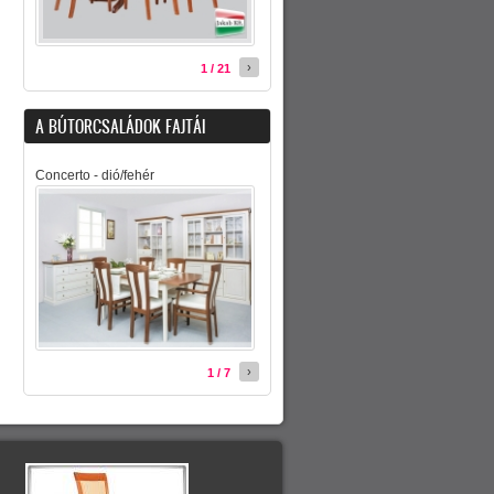
›
1 / 21
A BÚTORCSALÁDOK FAJTÁI
Concerto - dió/fehér
›
1 / 7