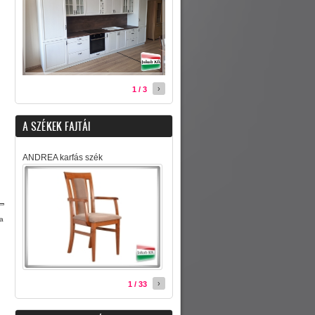
›
1 / 3
A SZÉKEK FAJTÁI
ANDREA karfás szék
sa
›
1 / 33