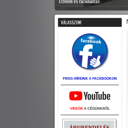
Érzelem és racionalitás
345
VÁLASSZON!
FRISS HÍREINK A FACEBOOKON
VIDEÓK
A CÉGÜNKRŐL