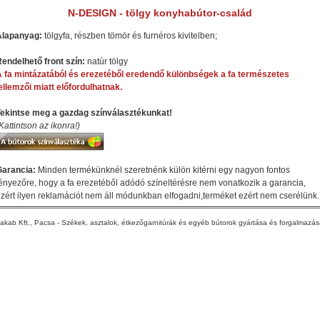
N-DESIGN - tölgy konyhabútor-család
Alapanyag:
tölgyfa, részben tömör és furnéros kivitelben;
endelhető front szín:
natúr tölgy
 fa mintázatából és erezetéből eredendő különbségek a fa természetes
ellemzői miatt előfordulhatnak.
Tekintse meg a gazdag színválasztékunkat!
Kattintson az ikonra!)
Garancia:
Minden termékünknél szeretnénk külön kitérni egy nagyon fontos
ényezőre, hogy a fa erezetéből adódó színeltérésre nem vonatkozik a garancia,
zért ilyen reklamációt nem áll módunkban elfogadni,terméket ezért nem cserélünk.
akab Kft., Pacsa - Székek, asztalok, étkezőgarnitúrák és egyéb bútorok gyártása és forgalmazá