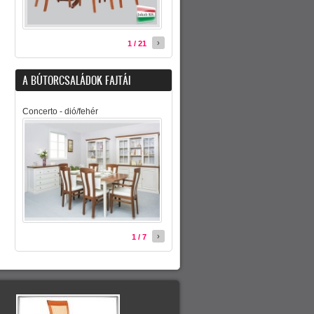
›
1 / 21
A BÚTORCSALÁDOK FAJTÁI
Concerto - dió/fehér
›
1 / 7