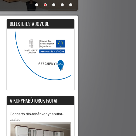
BEFEKTETÉS A JÖVÖBE
A KONYHABÚTOROK FAJTÁI
Concerto dió-fehér konyhabútor-
család