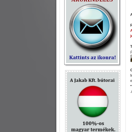
R
A
j
(
t
e
J