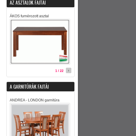
AZ ASZTALOK FAJTÁI
ÁKOS furnérozott asztal
›
1 / 22
A GARNITÚRÁK FAJTÁI
ANDREA - LONDON garnitúra