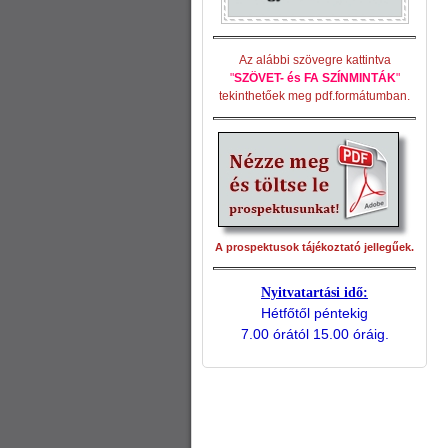
Az alábbi szövegre kattintva
"
SZÖVET- és FA SZÍNMINTÁK
"
tekinthetőek meg pdf.formátumban.
A prospektusok tájékoztató jellegűek.
Nyitvatartási idő:
Hétfőtől péntekig
7.00 órától 15.00 óráig.