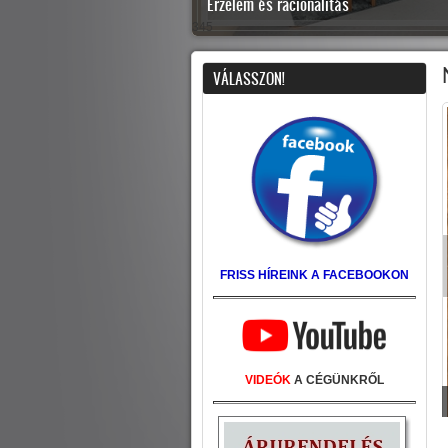
Érzelem és racionalitás
345
VÁLASSZON!
FRISS HÍREINK A FACEBOOKON
VIDEÓK
A CÉGÜNKRŐL